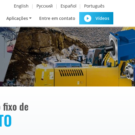
English
Русский
Español
Português
Aplicações
Entre em contato
Vídeos
fixo de
TO