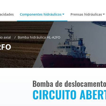
acidades
Componentes hidráulicos
Prensas hidráulicas
o axial
Bomba hidráulica HL-A2FO
2FO
Bomba de deslocamento 
CIRCUITO ABER