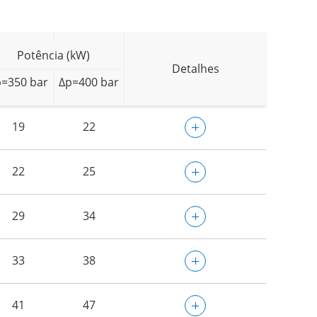
Potência (kW)
Detalhes
p=350 bar
Δp=400 bar
19
22
22
25
29
34
33
38
41
47