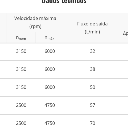
Velocidade máxima
Fluxo de saída
(rpm)
(L/min)
Δ
n
n
nom
máx
3150
6000
32
3150
6000
38
3150
6000
50
2500
4750
57
2500
4750
70