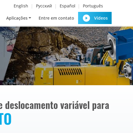
English
Русский
Español
Português
Aplicações
Entre em contato
Vídeos
e deslocamento variável para
TO