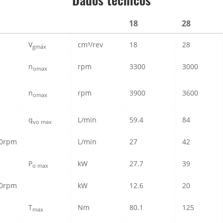
18
28
V
cm³/rev
18
28
gmáx
n
rpm
3300
3000
omax
n
rpm
3900
3600
omax
q
L/min
59.4
84
vo max
00rpm
L/min
27
42
P
kW
27.7
39
o max
00rpm
kW
12.6
20
T
Nm
80.1
125
max