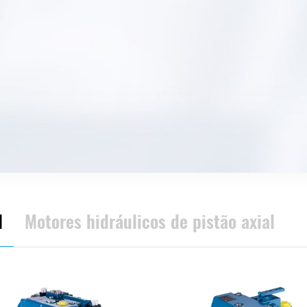
l
Motores hidráulicos de pistão axial