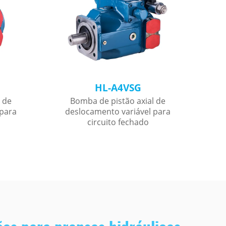
HL-A4VSG
 de
Bomba de pistão axial de
 para
deslocamento variável para
d
circuito fechado