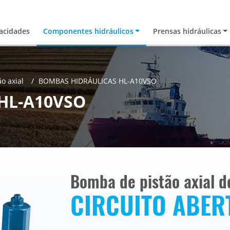
acidades
Componentes hidráulicos
Prensas hidráulicas
o axial
BOMBAS HIDRÁULICAS HL-A10VSO
HL-A10VSO
Bomba de pistão axial d
CIRCUITO ABER