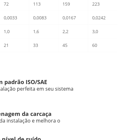
72
113
159
223
0,0033
0,0083
0,0167
0,0242
1,0
1,6
2,2
3,0
21
33
45
60
 padrão ISO/SAE
alação perfeita em seu sistema
renagem da carcaça
 da instalação e melhora o
nível de ruído