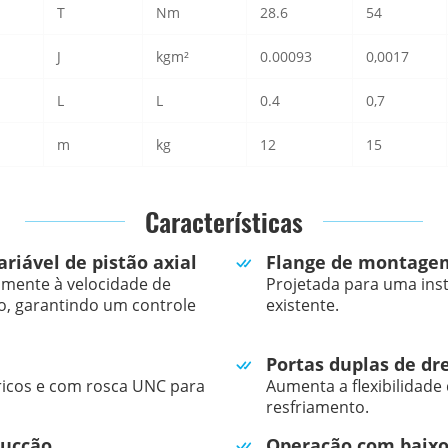
T
Nm
28.6
54
J
kgm²
0.00093
0,0017
L
L
0.4
0,7
m
kg
12
15
Características
iável de pistão axial
Flange de montagem
lmente à velocidade de
Projetada para uma inst
, garantindo um controle
existente.
Portas duplas de d
icos e com rosca UNC para
Aumenta a flexibilidade
resfriamento.
sucção
Operação com baixo 