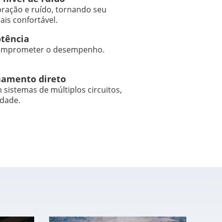
ibração e ruído, tornando seu
is confortável.
otência
comprometer o desempenho.
namento direto
 sistemas de múltiplos circuitos,
idade.