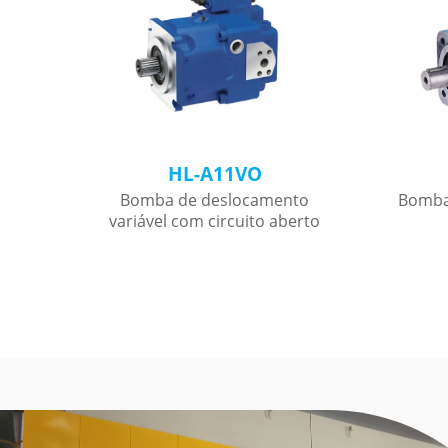
HL-A11VO
o
Bomba de deslocamento
Bomba
to
variável com circuito aberto