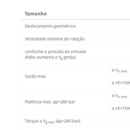
Tamanho
Deslocamento geométrico
Velocidade máxima de rotação
conforme a pressão de entrada
(Pabs aumenta e V
gmáx)
g
a n
o max
Vazão máx.
a nE=15
a n
o max
Potência máx. Δp=280 bar
a nE=15
Torque a V
(Δp=280 bar)
g máx