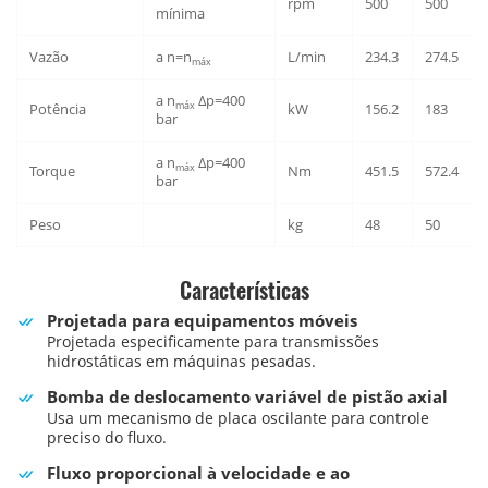
rpm
500
500
mínima
Vazão
a n=n
L/min
234.3
274.5
máx
a n
Δp=400
máx
Potência
kW
156.2
183
bar
a n
Δp=400
máx
Torque
Nm
451.5
572.4
bar
Peso
kg
48
50
Características
Projetada para equipamentos móveis
Projetada especificamente para transmissões
hidrostáticas em máquinas pesadas.
Bomba de deslocamento variável de pistão axial
Usa um mecanismo de placa oscilante para controle
preciso do fluxo.
Fluxo proporcional à velocidade e ao