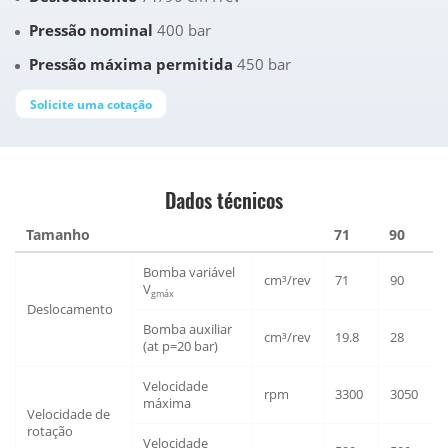
Pressão nominal
400 bar
Pressão máxima permitida
450 bar
Solicite uma cotação
Dados técnicos
Tamanho
71
90
Bomba variável
cm³/rev
71
90
V
gmáx
Deslocamento
Bomba auxiliar
cm³/rev
19.8
28
(at p=20 bar)
Velocidade
rpm
3300
3050
máxima
Velocidade de
rotação
Velocidade