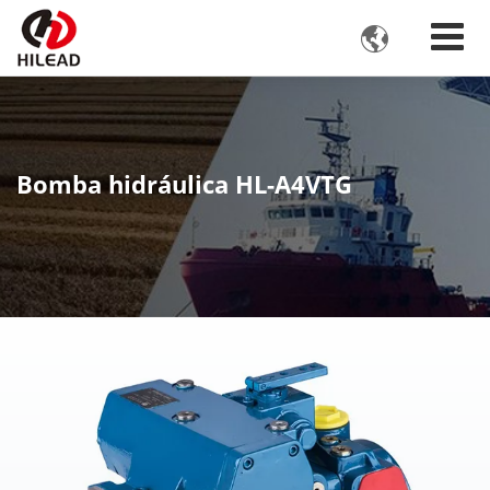

Bomba hidráulica HL-A4VTG