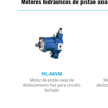
Motores hidráulicos de pistão axia
HL-A6VM
e
Motor de pistão axial de
Mo
uito
deslocamento fixo para circuito
desloc
fechado