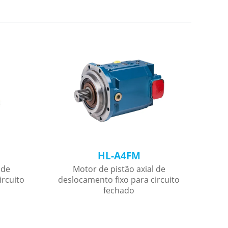
HL-A4FM
 de
Motor de pistão axial de
ircuito
deslocamento fixo para circuito
des
fechado