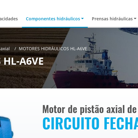
acidades
Componentes hidráulicos
Prensas hidráulicas
axial
MOTORES HIDRÁULICOS HL-A6VE
 HL-A6VE
Motor de pistão axial d
CIRCUITO FECH