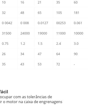
10
16
21
35
60
32
48
65
105
181
0 0042
0 008
0.0127
00253
0.061
31500
24000
19000
11000
10000
0.75
1.2
1.5
2.4
3.0
26
34
47
64
90
35
43
53
72
-
fácil
eocupar com as tolerâncias de
ir o motor na caixa de engrenagens