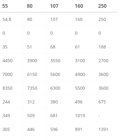
55
80
107
160
250
54.8
80
107
160
250
0
0
0
0
0
35
51
68
61
188
4450
3900
3550
3100
2700
7000
6150
5600
4900
3600
8350
7350
6300
5500
3600
244
312
380
496
675
349
509
681
1019
-
305
446
596
891
1391