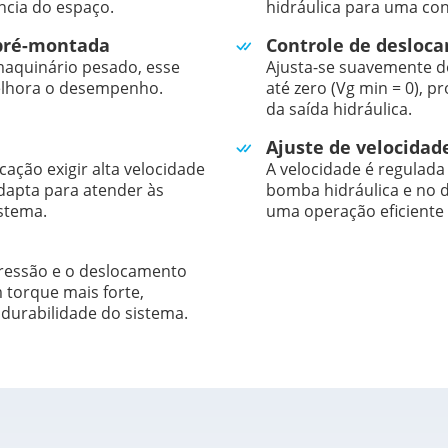
ncia do espaço.
hidráulica para uma co
pré-montada
Controle de desloca
maquinário pesado, esse
Ajusta-se suavemente 
melhora o desempenho.
até zero (Vg min = 0), 
da saída hidráulica.
Ajuste de velocidad
ação exigir alta velocidade
A velocidade é regulada
dapta para atender às
bomba hidráulica e no 
stema.
uma operação eficiente 
pressão e o deslocamento
torque mais forte,
urabilidade do sistema.