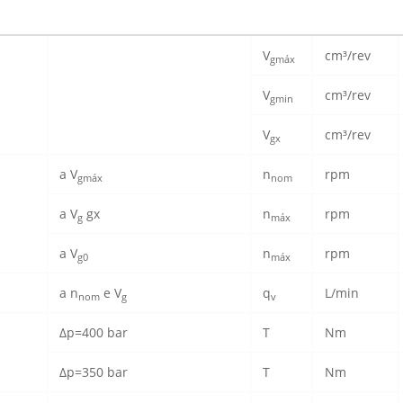
V
cm³/rev
gmáx
V
cm³/rev
gmin
V
cm³/rev
gx
a V
n
rpm
gmáx
nom
a V
gx
n
rpm
g
máx
a V
n
rpm
g0
máx
a n
e V
q
L/min
nom
g
v
Δp=400 bar
T
Nm
Δp=350 bar
T
Nm