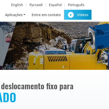
English
Русский
Español
Português
Aplicações
Entre em contato
Vídeos
e deslocamento fixo para
ADO