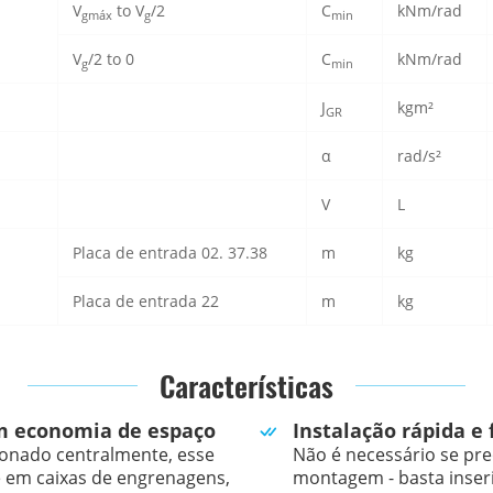
V
to V
/2
C
kNm/rad
gmáx
g
min
V
/2 to 0
C
kNm/rad
g
min
J
kgm²
GR
α
rad/s²
V
L
Placa de entrada 02. 37.38
m
kg
Placa de entrada 22
m
kg
Características
m economia de espaço
Instalação rápida e 
ionado centralmente, esse
Não é necessário se pr
 em caixas de engrenagens,
montagem - basta inser