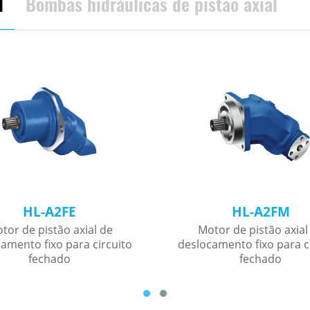
l
Bombas hidráulicas de pistão axial
HL-A2FE
HL-A2FM
tor de pistão axial de
Motor de pistão axial
amento fixo para circuito
deslocamento fixo para c
fechado
fechado