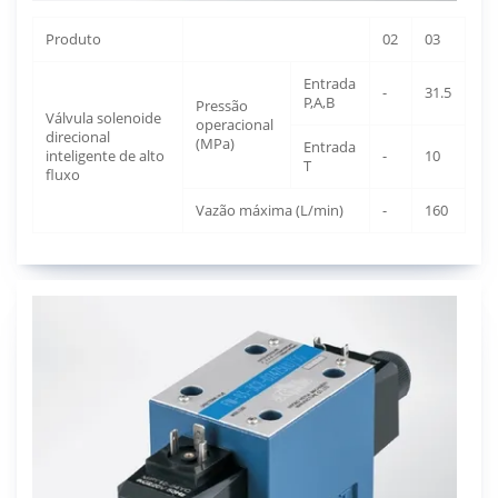
Produto
02
03
Entrada
-
31.5
P,A,B
Pressão
Válvula solenoide
operacional
direcional
(MPa)
Entrada
inteligente de alto
-
10
T
fluxo
Vazão máxima (L/min)
-
160