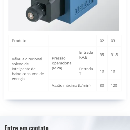
Produto
02
03
Entrada
35
31.5
P,A,B
Pressão
Válvula direcional
operacional
solenoide
(MPa)
inteligente de
Entrada
10
10
baixo consumo de
T
energia
Vazão máxima (L/min)
80
120
Entre em contato