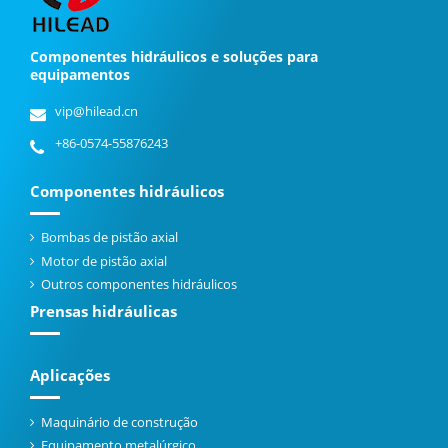
Componentes hidráulicos e soluções para
equipamentos
vip@hilead.cn
+86-0574-55876243
Componentes hidráulicos
Bombas de pistão axial
Motor de pistão axial
Outros componentes hidráulicos
Prensas hidráulicas
Aplicações
Maquinário de construção
Equipamento metalúrgico