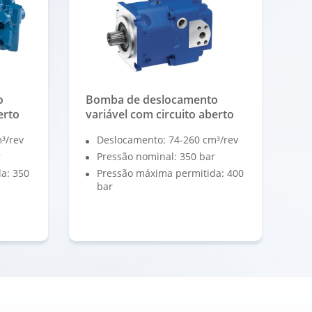
o
Bomba de deslocamento
erto
variável com circuito aberto
³/rev
Deslocamento: 74-260 cm³/rev
r
Pressão nominal: 350 bar
a: 350
Pressão máxima permitida: 400
bar