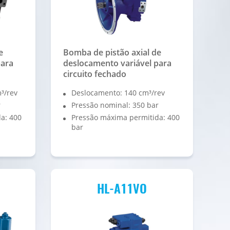
e
Bomba de pistão axial de
para
deslocamento variável para
circuito fechado
³/rev
Deslocamento: 140 cm³/rev
r
Pressão nominal: 350 bar
a: 400
Pressão máxima permitida: 400
bar
HL-A11VO