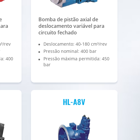
e
Bomba de pistão axial de
para
deslocamento variável para
circuito fechado
³/rev
Deslocamento: 40-180 cm³/rev
r
Pressão nominal: 400 bar
a: 400
Pressão máxima permitida: 450
bar
HL-A8V