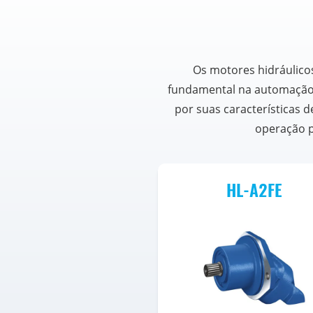
Os motores hidráulico
fundamental na automação i
por suas características d
operação p
HL-A2FE