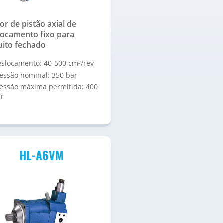
r de pistão axial de
locamento fixo para
uito fechado
slocamento: 40-500 cm³/rev
essão nominal: 350 bar
essão máxima permitida: 400
ar
HL-A6VM