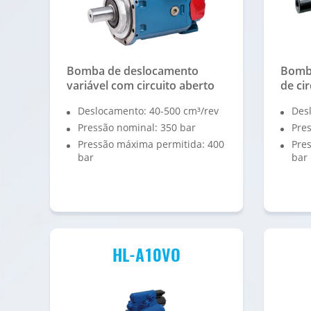
Bomba de deslocamento
Bomba
variável com circuito aberto
de ci
Deslocamento: 40-500 cm³/rev
Des
Pressão nominal: 350 bar
Pres
Pressão máxima permitida: 400
Pre
bar
bar
HL-A10VO