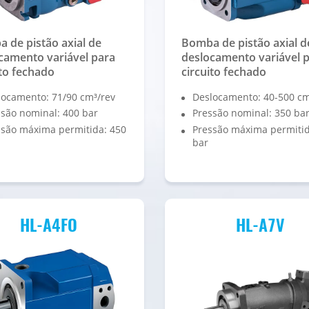
 de pistão axial de
Bomba de pistão axial d
camento variável para
deslocamento variável 
ito fechado
circuito fechado
locamento: 71/90 cm³/rev
Deslocamento: 40-500 cm
são nominal: 400 bar
Pressão nominal: 350 ba
ssão máxima permitida: 450
Pressão máxima permitid
bar
HL-A4FO
HL-A7V