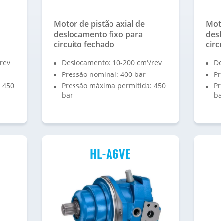
Motor de pistão axial de
Moto
deslocamento fixo para
des
circuito fechado
circ
rev
Deslocamento: 10-200 cm³/rev
De
Pressão nominal: 400 bar
Pr
 450
Pressão máxima permitida: 450
Pr
bar
b
HL-A6VE