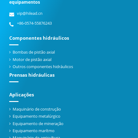
equipamentos
vip@hilead.cn
+86-0574-55876243
Componentes hidráulicos
Bombas de pistão axial
Motor de pistão axial
Outros componentes hidráulicos
Prensas hidráulicas
Aplicações
Maquinário de construção
Equipamento metalúrgico
Equipamento de mineração
Equipamento marítmo
Maquinário de agricultura