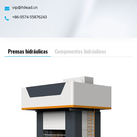
vip@hilead.cn
+86-0574-55876243
Prensas hidráulicas
Componentes hidráulicos