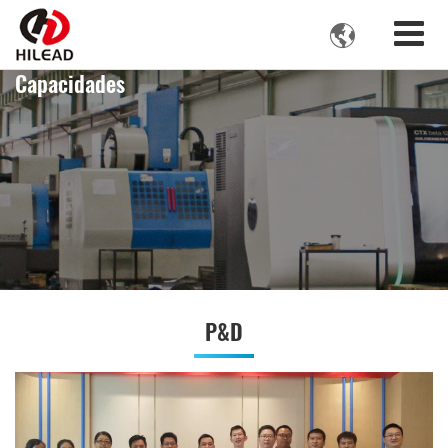

Capacidades
P&D