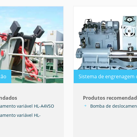
ção
Sistema de engrenagem 
endados
Produtos recomendad
amento variável HL-A4VSO
Bomba de deslocament
amento variável HL-