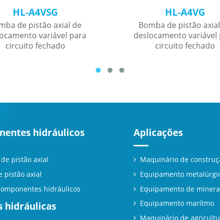
HL-A4VSG
HL-A4VG
mba de pistão axial de
Bomba de pistão axial
ocamento variável para
deslocamento variável
circuito fechado
circuito fechado
entes hidráulicos
Aplicações
de pistão axial
Maquinário de construç
 pistão axial
Equipamento metalúrgi
componentes hidráulicos
Equipamento de minera
Equipamento marítmo
 hidráulicas
Maquinário de agricultu