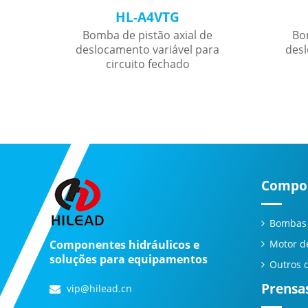
HL-A4VTG
e
Bomba de pistão axial de
Bo
uito
deslocamento variável para
desl
circuito fechado
Compon
Bombas 
Componentes hidráulicos e
Motor de
soluções para equipamentos
Outros 
Prensas
vip@hilead.cn