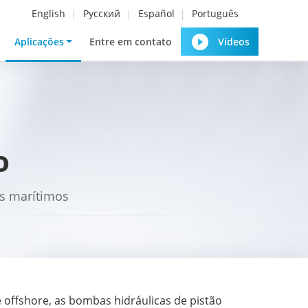
English
Русский
Español
Português
Aplicações
Entre em contato
Vídeos
o
os marítimos
 offshore, as bombas hidráulicas de pistão