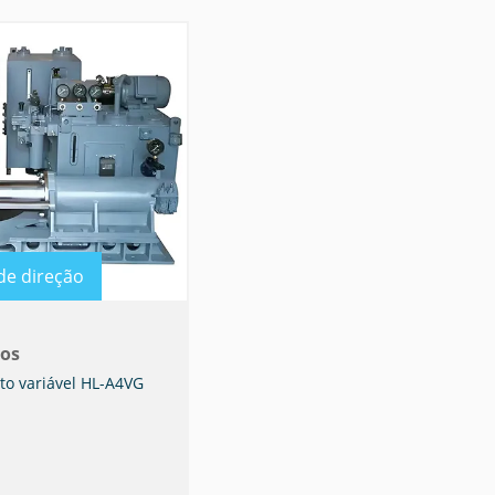
de direção
os
o variável HL-A4VG