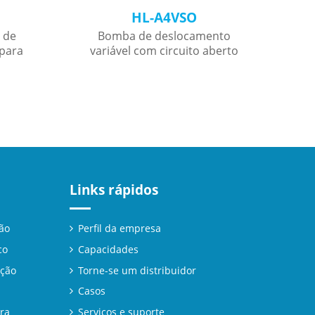
HL-A4VSO
 de
Bomba de deslocamento
Bom
 para
variável com circuito aberto
Links rápidos
ão
Perfil da empresa
co
Capacidades
ção
Torne-se um distribuidor
Casos
ra
Serviços e suporte